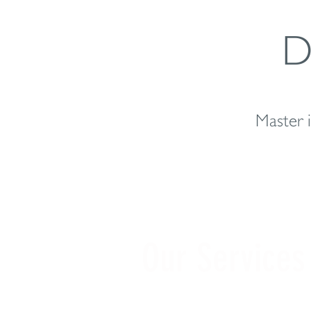
D
Master i
Our Services