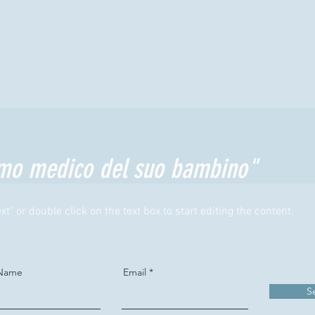
primo medico del suo bambino"
xt" or double click on the text box to start editing the content.
 Name
Email
S