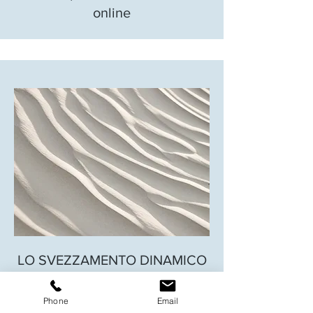
online
LO SVEZZAMENTO DINAMICO
Corso privato di svezzamento
Phone
Email