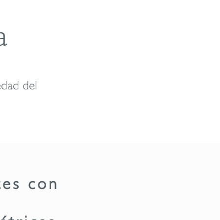
a
edad del
tes con
átricas