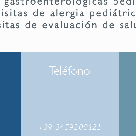
isitas de alergia pediátri
sitas de evaluación de sal
Teléfono
+39 3459200121