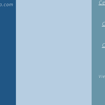
Ce
a.com
C
C
Vie