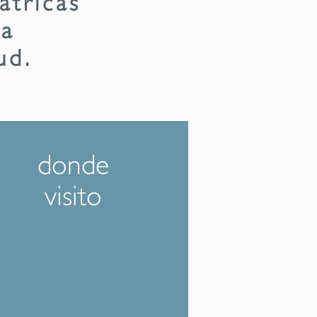
ca
ud.
donde
visito